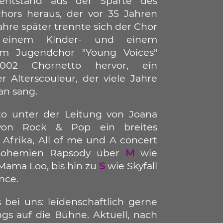
 entstand aus der Sparte des
hors heraus, der vor 35 Jahren
hre später trennte sich der Chor
 einem Kinder- und einem
m Jugendchor "Young Voices"
2002 Chornetto hervor, ein
r Alterscouleur, der viele Jahre
an sang.
to unter der Leitung von Joana
von Rock & Pop ein breites
 Afrika, All of me und A concert
ohemien Rapsody über
M
wie
Mama Loo, bis hin zu
S
wie Skyfall
nce.
 bei uns: leidenschaftlich gerne
gs auf die Bühne. Aktuell, nach