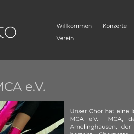
to
Willkommen
Konzerte
Verein
CA e.V.
Unser Chor hat eine 
MCA e.V. MCA, da
Amelinghausen, der