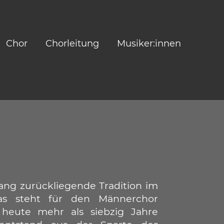
Chor
Chorleitung
Musiker:innen
lang zurückliegende Tradition im
s steht für den Männerchor
 heute mehr als siebzig Jahre