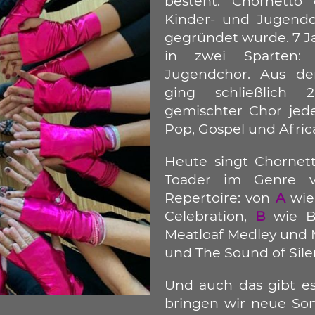
besteht. Chornetto
Kinder- und Jugendc
gegründet wurde. 7 Ja
in zwei Sparten:
Jugendchor. Aus de
ging schließlich 
gemischter Chor jede
Pop, Gospel und Afric
Heute singt Chornet
Toader im Genre 
Repertoire
:
von
A
wie
Celebration,
B
wie B
Meatloaf Medley und 
und The Sound of Sile
Und auch das gibt es
bringen wir neue Son